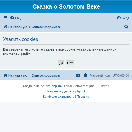
Сказка о Золотом Веке
FAQ
Вход
П
На главную
Список форумов
о
Удалить cookies
и
с
Вы уверены, что хотите удалить все cookie, установленные данной
конференцией?
к
На главную
Список форумов
Часовой пояс:
UTC+03:00
Создано на основе
phpBB
® Forum Software © phpBB Limited
Русская поддержка phpBB
Конфиденциальность
|
Правила