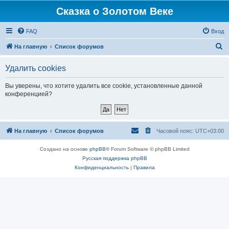
Сказка о Золотом Веке
FAQ
Вход
П
На главную
Список форумов
о
Удалить cookies
и
с
Вы уверены, что хотите удалить все cookie, установленные данной
конференцией?
к
На главную
Список форумов
Часовой пояс:
UTC+03:00
Создано на основе
phpBB
® Forum Software © phpBB Limited
Русская поддержка phpBB
Конфиденциальность
|
Правила