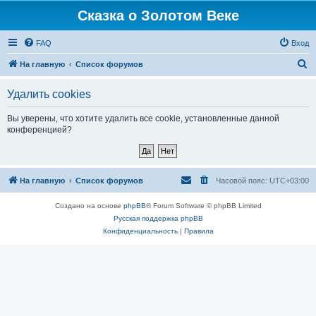
Сказка о Золотом Веке
FAQ
Вход
П
На главную
Список форумов
о
Удалить cookies
и
с
Вы уверены, что хотите удалить все cookie, установленные данной
конференцией?
к
На главную
Список форумов
Часовой пояс:
UTC+03:00
Создано на основе
phpBB
® Forum Software © phpBB Limited
Русская поддержка phpBB
Конфиденциальность
|
Правила