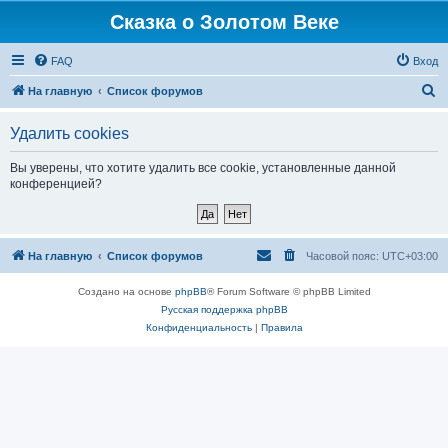
Сказка о Золотом Веке
FAQ
Вход
П
На главную
Список форумов
о
Удалить cookies
и
с
Вы уверены, что хотите удалить все cookie, установленные данной
конференцией?
к
На главную
Список форумов
Часовой пояс:
UTC+03:00
Создано на основе
phpBB
® Forum Software © phpBB Limited
Русская поддержка phpBB
Конфиденциальность
|
Правила