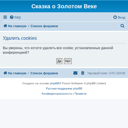
Сказка о Золотом Веке
FAQ
Вход
П
На главную
Список форумов
о
Удалить cookies
и
с
Вы уверены, что хотите удалить все cookie, установленные данной
конференцией?
к
На главную
Список форумов
Часовой пояс:
UTC+03:00
Создано на основе
phpBB
® Forum Software © phpBB Limited
Русская поддержка phpBB
Конфиденциальность
|
Правила