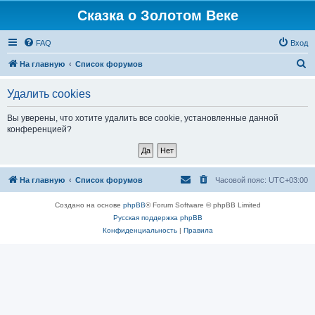
Сказка о Золотом Веке
FAQ
Вход
П
На главную
Список форумов
о
Удалить cookies
и
с
Вы уверены, что хотите удалить все cookie, установленные данной
конференцией?
к
На главную
Список форумов
Часовой пояс:
UTC+03:00
Создано на основе
phpBB
® Forum Software © phpBB Limited
Русская поддержка phpBB
Конфиденциальность
|
Правила