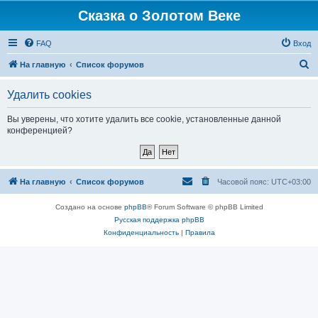
Сказка о Золотом Веке
FAQ
Вход
П
На главную
Список форумов
о
Удалить cookies
и
с
Вы уверены, что хотите удалить все cookie, установленные данной
конференцией?
к
На главную
Список форумов
Часовой пояс:
UTC+03:00
Создано на основе
phpBB
® Forum Software © phpBB Limited
Русская поддержка phpBB
Конфиденциальность
|
Правила