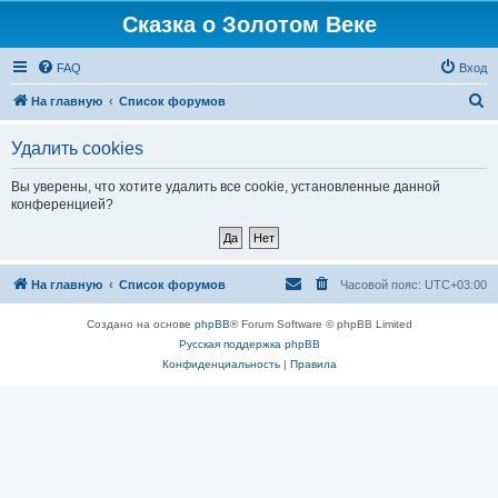
Сказка о Золотом Веке
FAQ
Вход
П
На главную
Список форумов
о
Удалить cookies
и
с
Вы уверены, что хотите удалить все cookie, установленные данной
конференцией?
к
На главную
Список форумов
Часовой пояс:
UTC+03:00
Создано на основе
phpBB
® Forum Software © phpBB Limited
Русская поддержка phpBB
Конфиденциальность
|
Правила