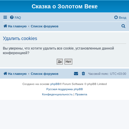
Сказка о Золотом Веке
FAQ
Вход
П
На главную
Список форумов
о
Удалить cookies
и
с
Вы уверены, что хотите удалить все cookie, установленные данной
конференцией?
к
На главную
Список форумов
Часовой пояс:
UTC+03:00
Создано на основе
phpBB
® Forum Software © phpBB Limited
Русская поддержка phpBB
Конфиденциальность
|
Правила