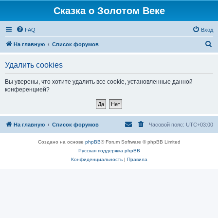
Сказка о Золотом Веке
FAQ
Вход
П
На главную
Список форумов
о
Удалить cookies
и
с
Вы уверены, что хотите удалить все cookie, установленные данной
конференцией?
к
На главную
Список форумов
Часовой пояс:
UTC+03:00
Создано на основе
phpBB
® Forum Software © phpBB Limited
Русская поддержка phpBB
Конфиденциальность
|
Правила