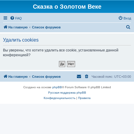
Сказка о Золотом Веке
FAQ
Вход
П
На главную
Список форумов
о
Удалить cookies
и
с
Вы уверены, что хотите удалить все cookie, установленные данной
конференцией?
к
На главную
Список форумов
Часовой пояс:
UTC+03:00
Создано на основе
phpBB
® Forum Software © phpBB Limited
Русская поддержка phpBB
Конфиденциальность
|
Правила