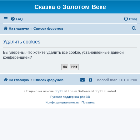
Сказка о Золотом Веке
FAQ
Вход
П
На главную
Список форумов
о
Удалить cookies
и
с
Вы уверены, что хотите удалить все cookie, установленные данной
конференцией?
к
На главную
Список форумов
Часовой пояс:
UTC+03:00
Создано на основе
phpBB
® Forum Software © phpBB Limited
Русская поддержка phpBB
Конфиденциальность
|
Правила