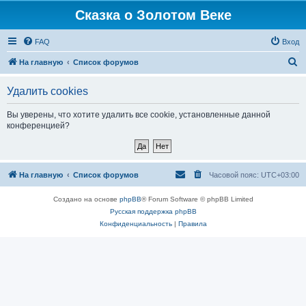
Сказка о Золотом Веке
FAQ
Вход
П
На главную
Список форумов
о
Удалить cookies
и
с
Вы уверены, что хотите удалить все cookie, установленные данной
конференцией?
к
На главную
Список форумов
Часовой пояс:
UTC+03:00
Создано на основе
phpBB
® Forum Software © phpBB Limited
Русская поддержка phpBB
Конфиденциальность
|
Правила