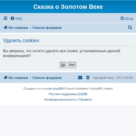
Сказка о Золотом Веке
FAQ
Вход
П
На главную
Список форумов
о
Удалить cookies
и
с
Вы уверены, что хотите удалить все cookie, установленные данной
конференцией?
к
На главную
Список форумов
Часовой пояс:
UTC+03:00
Создано на основе
phpBB
® Forum Software © phpBB Limited
Русская поддержка phpBB
Конфиденциальность
|
Правила