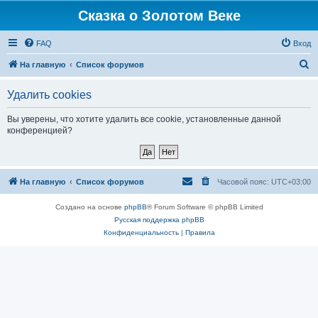
Сказка о Золотом Веке
FAQ
Вход
П
На главную
Список форумов
о
Удалить cookies
и
с
Вы уверены, что хотите удалить все cookie, установленные данной
конференцией?
к
На главную
Список форумов
Часовой пояс:
UTC+03:00
Создано на основе
phpBB
® Forum Software © phpBB Limited
Русская поддержка phpBB
Конфиденциальность
|
Правила