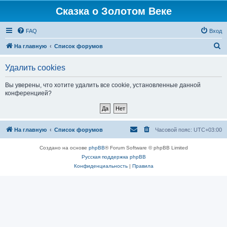
Сказка о Золотом Веке
FAQ
Вход
П
На главную
Список форумов
о
Удалить cookies
и
с
Вы уверены, что хотите удалить все cookie, установленные данной
конференцией?
к
На главную
Список форумов
Часовой пояс:
UTC+03:00
Создано на основе
phpBB
® Forum Software © phpBB Limited
Русская поддержка phpBB
Конфиденциальность
|
Правила