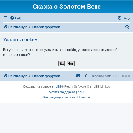
Сказка о Золотом Веке
FAQ
Вход
П
На главную
Список форумов
о
Удалить cookies
и
с
Вы уверены, что хотите удалить все cookie, установленные данной
конференцией?
к
На главную
Список форумов
Часовой пояс:
UTC+03:00
Создано на основе
phpBB
® Forum Software © phpBB Limited
Русская поддержка phpBB
Конфиденциальность
|
Правила