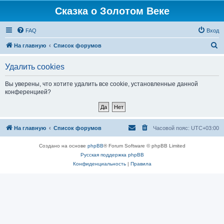
Сказка о Золотом Веке
FAQ
Вход
П
На главную
Список форумов
о
Удалить cookies
и
с
Вы уверены, что хотите удалить все cookie, установленные данной
конференцией?
к
На главную
Список форумов
Часовой пояс:
UTC+03:00
Создано на основе
phpBB
® Forum Software © phpBB Limited
Русская поддержка phpBB
Конфиденциальность
|
Правила