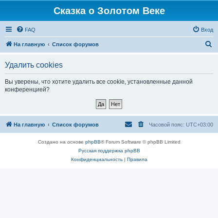
Сказка о Золотом Веке
FAQ
Вход
П
На главную
Список форумов
о
Удалить cookies
и
с
Вы уверены, что хотите удалить все cookie, установленные данной
конференцией?
к
На главную
Список форумов
Часовой пояс:
UTC+03:00
Создано на основе
phpBB
® Forum Software © phpBB Limited
Русская поддержка phpBB
Конфиденциальность
|
Правила