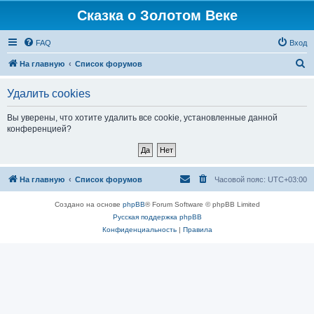
Сказка о Золотом Веке
FAQ
Вход
П
На главную
Список форумов
о
Удалить cookies
и
с
Вы уверены, что хотите удалить все cookie, установленные данной
конференцией?
к
На главную
Список форумов
Часовой пояс:
UTC+03:00
Создано на основе
phpBB
® Forum Software © phpBB Limited
Русская поддержка phpBB
Конфиденциальность
|
Правила