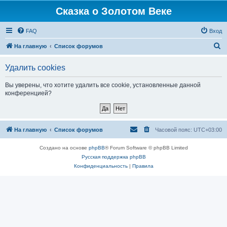
Сказка о Золотом Веке
FAQ
Вход
П
На главную
Список форумов
о
Удалить cookies
и
с
Вы уверены, что хотите удалить все cookie, установленные данной
конференцией?
к
На главную
Список форумов
Часовой пояс:
UTC+03:00
Создано на основе
phpBB
® Forum Software © phpBB Limited
Русская поддержка phpBB
Конфиденциальность
|
Правила