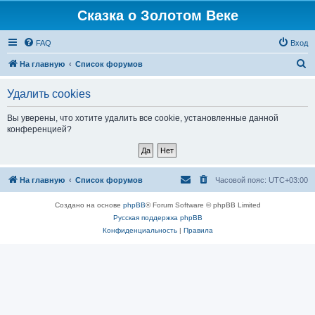
Сказка о Золотом Веке
FAQ
Вход
П
На главную
Список форумов
о
Удалить cookies
и
с
Вы уверены, что хотите удалить все cookie, установленные данной
конференцией?
к
На главную
Список форумов
Часовой пояс:
UTC+03:00
Создано на основе
phpBB
® Forum Software © phpBB Limited
Русская поддержка phpBB
Конфиденциальность
|
Правила