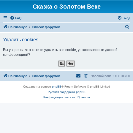
Сказка о Золотом Веке
FAQ
Вход
П
На главную
Список форумов
о
Удалить cookies
и
с
Вы уверены, что хотите удалить все cookie, установленные данной
конференцией?
к
На главную
Список форумов
Часовой пояс:
UTC+03:00
Создано на основе
phpBB
® Forum Software © phpBB Limited
Русская поддержка phpBB
Конфиденциальность
|
Правила