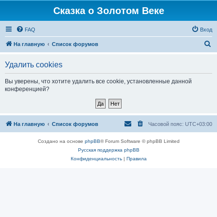
Сказка о Золотом Веке
FAQ
Вход
П
На главную
Список форумов
о
Удалить cookies
и
с
Вы уверены, что хотите удалить все cookie, установленные данной
конференцией?
к
На главную
Список форумов
Часовой пояс:
UTC+03:00
Создано на основе
phpBB
® Forum Software © phpBB Limited
Русская поддержка phpBB
Конфиденциальность
|
Правила