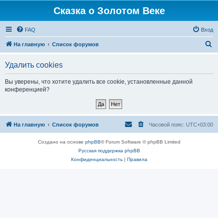
Сказка о Золотом Веке
FAQ
Вход
П
На главную
Список форумов
о
Удалить cookies
и
с
Вы уверены, что хотите удалить все cookie, установленные данной
конференцией?
к
На главную
Список форумов
Часовой пояс:
UTC+03:00
Создано на основе
phpBB
® Forum Software © phpBB Limited
Русская поддержка phpBB
Конфиденциальность
|
Правила