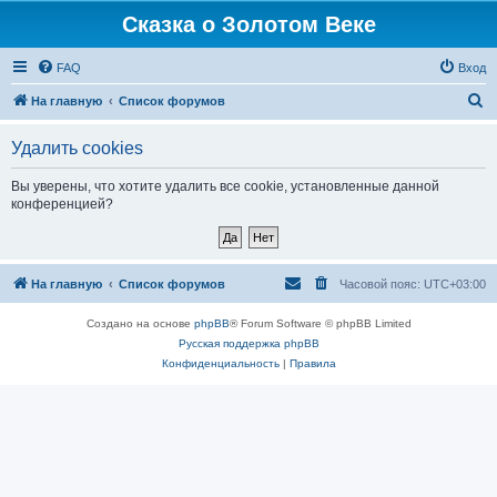
Сказка о Золотом Веке
FAQ
Вход
П
На главную
Список форумов
о
Удалить cookies
и
с
Вы уверены, что хотите удалить все cookie, установленные данной
конференцией?
к
На главную
Список форумов
Часовой пояс:
UTC+03:00
Создано на основе
phpBB
® Forum Software © phpBB Limited
Русская поддержка phpBB
Конфиденциальность
|
Правила