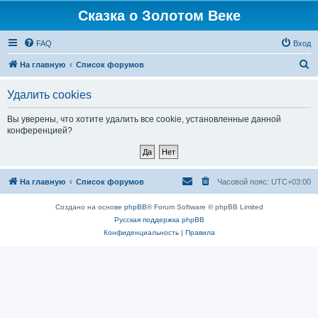
Сказка о Золотом Веке
FAQ
Вход
П
На главную
Список форумов
о
Удалить cookies
и
с
Вы уверены, что хотите удалить все cookie, установленные данной
конференцией?
к
На главную
Список форумов
Часовой пояс:
UTC+03:00
Создано на основе
phpBB
® Forum Software © phpBB Limited
Русская поддержка phpBB
Конфиденциальность
|
Правила