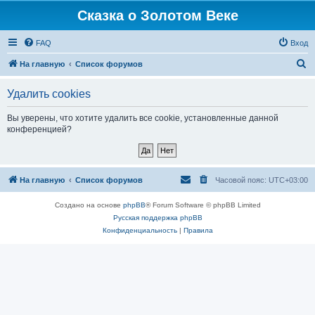
Сказка о Золотом Веке
FAQ
Вход
П
На главную
Список форумов
о
Удалить cookies
и
с
Вы уверены, что хотите удалить все cookie, установленные данной
конференцией?
к
На главную
Список форумов
Часовой пояс:
UTC+03:00
Создано на основе
phpBB
® Forum Software © phpBB Limited
Русская поддержка phpBB
Конфиденциальность
|
Правила