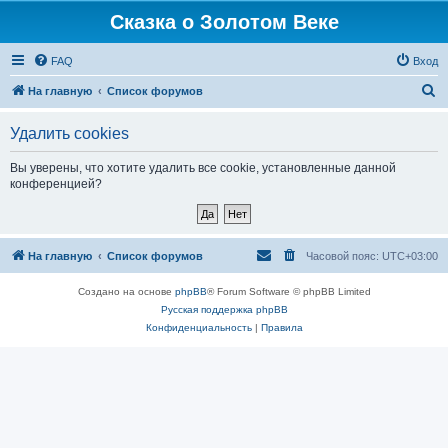
Сказка о Золотом Веке
FAQ
Вход
П
На главную
Список форумов
о
Удалить cookies
и
с
Вы уверены, что хотите удалить все cookie, установленные данной
конференцией?
к
На главную
Список форумов
Часовой пояс:
UTC+03:00
Создано на основе
phpBB
® Forum Software © phpBB Limited
Русская поддержка phpBB
Конфиденциальность
|
Правила