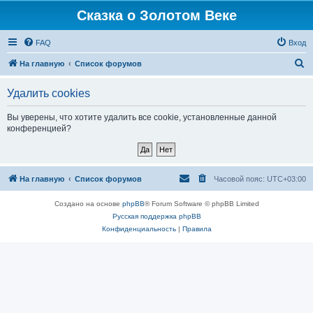
Сказка о Золотом Веке
FAQ
Вход
П
На главную
Список форумов
о
Удалить cookies
и
с
Вы уверены, что хотите удалить все cookie, установленные данной
конференцией?
к
На главную
Список форумов
Часовой пояс:
UTC+03:00
Создано на основе
phpBB
® Forum Software © phpBB Limited
Русская поддержка phpBB
Конфиденциальность
|
Правила