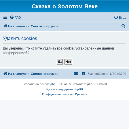
Сказка о Золотом Веке
FAQ
Вход
П
На главную
Список форумов
о
Удалить cookies
и
с
Вы уверены, что хотите удалить все cookie, установленные данной
конференцией?
к
На главную
Список форумов
Часовой пояс:
UTC+03:00
Создано на основе
phpBB
® Forum Software © phpBB Limited
Русская поддержка phpBB
Конфиденциальность
|
Правила