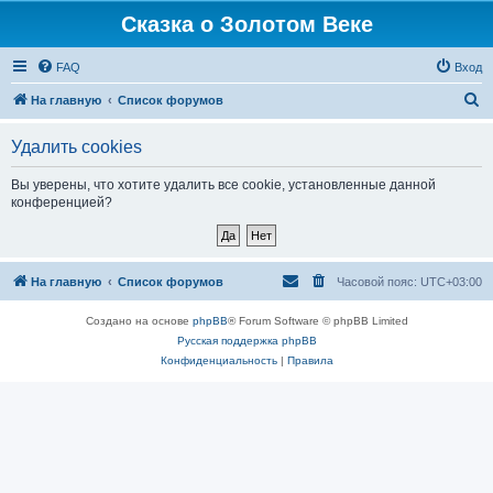
Сказка о Золотом Веке
FAQ
Вход
П
На главную
Список форумов
о
Удалить cookies
и
с
Вы уверены, что хотите удалить все cookie, установленные данной
конференцией?
к
На главную
Список форумов
Часовой пояс:
UTC+03:00
Создано на основе
phpBB
® Forum Software © phpBB Limited
Русская поддержка phpBB
Конфиденциальность
|
Правила