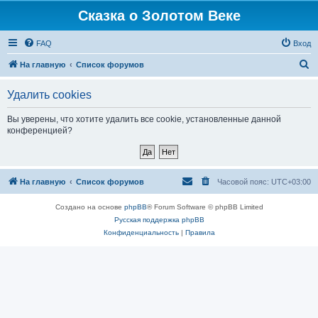
Сказка о Золотом Веке
FAQ
Вход
П
На главную
Список форумов
о
Удалить cookies
и
с
Вы уверены, что хотите удалить все cookie, установленные данной
конференцией?
к
На главную
Список форумов
Часовой пояс:
UTC+03:00
Создано на основе
phpBB
® Forum Software © phpBB Limited
Русская поддержка phpBB
Конфиденциальность
|
Правила