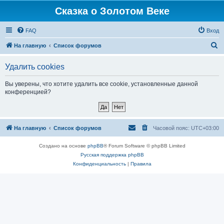
Сказка о Золотом Веке
FAQ
Вход
П
На главную
Список форумов
о
Удалить cookies
и
с
Вы уверены, что хотите удалить все cookie, установленные данной
конференцией?
к
На главную
Список форумов
Часовой пояс:
UTC+03:00
Создано на основе
phpBB
® Forum Software © phpBB Limited
Русская поддержка phpBB
Конфиденциальность
|
Правила