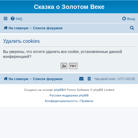
Сказка о Золотом Веке
FAQ
Вход
П
На главную
Список форумов
о
Удалить cookies
и
с
Вы уверены, что хотите удалить все cookie, установленные данной
конференцией?
к
На главную
Список форумов
Часовой пояс:
UTC+03:00
Создано на основе
phpBB
® Forum Software © phpBB Limited
Русская поддержка phpBB
Конфиденциальность
|
Правила