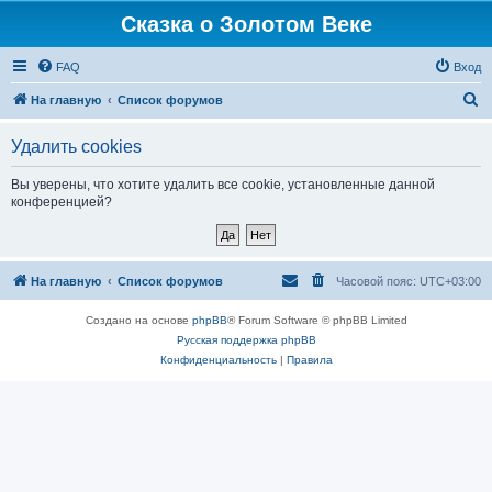
Сказка о Золотом Веке
FAQ
Вход
П
На главную
Список форумов
о
Удалить cookies
и
с
Вы уверены, что хотите удалить все cookie, установленные данной
конференцией?
к
На главную
Список форумов
Часовой пояс:
UTC+03:00
Создано на основе
phpBB
® Forum Software © phpBB Limited
Русская поддержка phpBB
Конфиденциальность
|
Правила