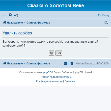
Сказка о Золотом Веке
FAQ
Вход
П
На главную
Список форумов
о
Удалить cookies
и
с
Вы уверены, что хотите удалить все cookie, установленные данной
конференцией?
к
На главную
Список форумов
Часовой пояс:
UTC+03:00
Создано на основе
phpBB
® Forum Software © phpBB Limited
Русская поддержка phpBB
Конфиденциальность
|
Правила