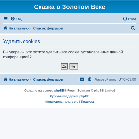
Сказка о Золотом Веке
FAQ
Вход
П
На главную
Список форумов
о
Удалить cookies
и
с
Вы уверены, что хотите удалить все cookie, установленные данной
конференцией?
к
На главную
Список форумов
Часовой пояс:
UTC+03:00
Создано на основе
phpBB
® Forum Software © phpBB Limited
Русская поддержка phpBB
Конфиденциальность
|
Правила