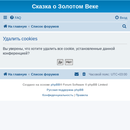
Сказка о Золотом Веке
FAQ
Вход
П
На главную
Список форумов
о
Удалить cookies
и
с
Вы уверены, что хотите удалить все cookie, установленные данной
конференцией?
к
На главную
Список форумов
Часовой пояс:
UTC+03:00
Создано на основе
phpBB
® Forum Software © phpBB Limited
Русская поддержка phpBB
Конфиденциальность
|
Правила