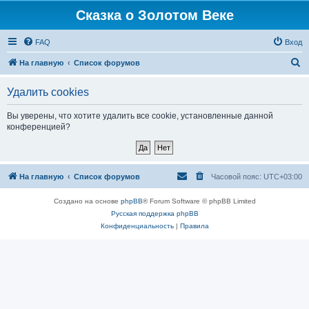
Сказка о Золотом Веке
FAQ
Вход
П
На главную
Список форумов
о
Удалить cookies
и
с
Вы уверены, что хотите удалить все cookie, установленные данной
конференцией?
к
На главную
Список форумов
Часовой пояс:
UTC+03:00
Создано на основе
phpBB
® Forum Software © phpBB Limited
Русская поддержка phpBB
Конфиденциальность
|
Правила