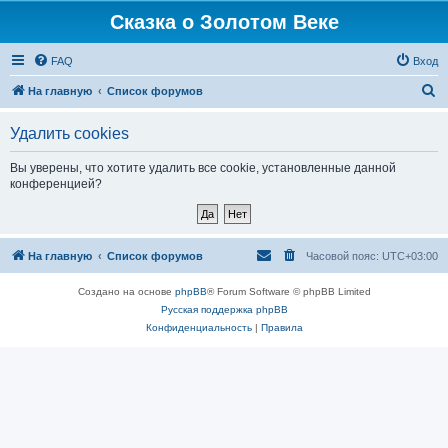
Сказка о Золотом Веке
FAQ
Вход
П
На главную
Список форумов
о
Удалить cookies
и
с
Вы уверены, что хотите удалить все cookie, установленные данной
конференцией?
к
На главную
Список форумов
Часовой пояс:
UTC+03:00
Создано на основе
phpBB
® Forum Software © phpBB Limited
Русская поддержка phpBB
Конфиденциальность
|
Правила