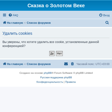
Сказка о Золотом Веке
FAQ
Вход
П
На главную
Список форумов
о
Удалить cookies
и
с
Вы уверены, что хотите удалить все cookie, установленные данной
конференцией?
к
На главную
Список форумов
Часовой пояс:
UTC+03:00
Создано на основе
phpBB
® Forum Software © phpBB Limited
Русская поддержка phpBB
Конфиденциальность
|
Правила