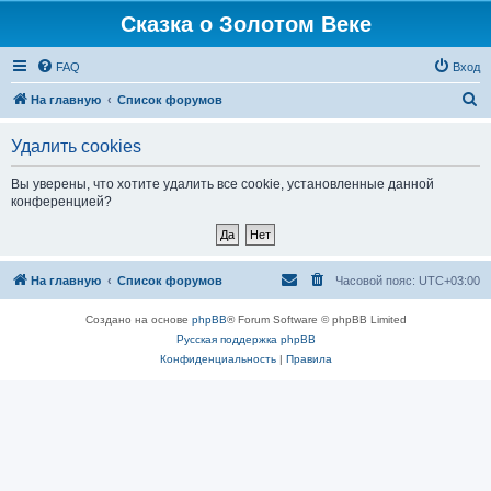
Сказка о Золотом Веке
FAQ
Вход
П
На главную
Список форумов
о
Удалить cookies
и
с
Вы уверены, что хотите удалить все cookie, установленные данной
конференцией?
к
На главную
Список форумов
Часовой пояс:
UTC+03:00
Создано на основе
phpBB
® Forum Software © phpBB Limited
Русская поддержка phpBB
Конфиденциальность
|
Правила