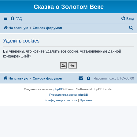
Сказка о Золотом Веке
FAQ
Вход
П
На главную
Список форумов
о
Удалить cookies
и
с
Вы уверены, что хотите удалить все cookie, установленные данной
конференцией?
к
На главную
Список форумов
Часовой пояс:
UTC+03:00
Создано на основе
phpBB
® Forum Software © phpBB Limited
Русская поддержка phpBB
Конфиденциальность
|
Правила