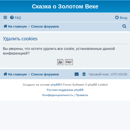
Сказка о Золотом Веке
FAQ
Вход
П
На главную
Список форумов
о
Удалить cookies
и
с
Вы уверены, что хотите удалить все cookie, установленные данной
конференцией?
к
На главную
Список форумов
Часовой пояс:
UTC+03:00
Создано на основе
phpBB
® Forum Software © phpBB Limited
Русская поддержка phpBB
Конфиденциальность
|
Правила