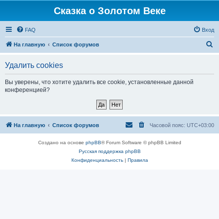
Сказка о Золотом Веке
FAQ
Вход
П
На главную
Список форумов
о
Удалить cookies
и
с
Вы уверены, что хотите удалить все cookie, установленные данной
конференцией?
к
На главную
Список форумов
Часовой пояс:
UTC+03:00
Создано на основе
phpBB
® Forum Software © phpBB Limited
Русская поддержка phpBB
Конфиденциальность
|
Правила