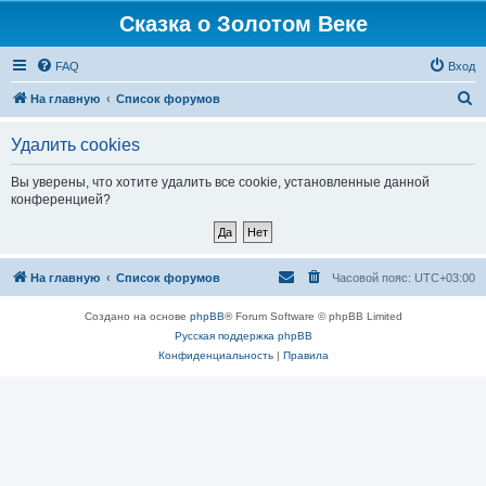
Сказка о Золотом Веке
FAQ
Вход
П
На главную
Список форумов
о
Удалить cookies
и
с
Вы уверены, что хотите удалить все cookie, установленные данной
конференцией?
к
На главную
Список форумов
Часовой пояс:
UTC+03:00
Создано на основе
phpBB
® Forum Software © phpBB Limited
Русская поддержка phpBB
Конфиденциальность
|
Правила