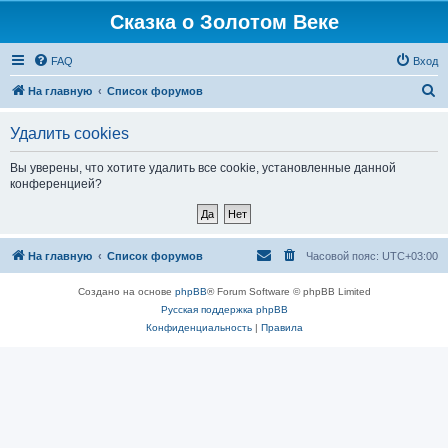
Сказка о Золотом Веке
FAQ
Вход
П
На главную
Список форумов
о
Удалить cookies
и
с
Вы уверены, что хотите удалить все cookie, установленные данной
конференцией?
к
На главную
Список форумов
Часовой пояс:
UTC+03:00
Создано на основе
phpBB
® Forum Software © phpBB Limited
Русская поддержка phpBB
Конфиденциальность
|
Правила