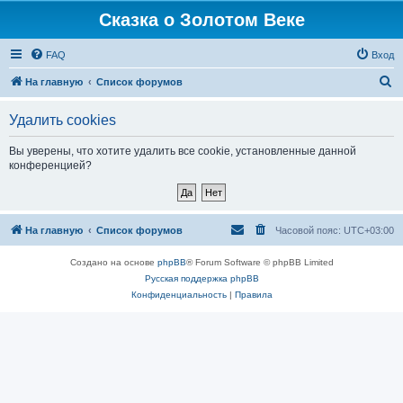
Сказка о Золотом Веке
FAQ
Вход
П
На главную
Список форумов
о
Удалить cookies
и
с
Вы уверены, что хотите удалить все cookie, установленные данной
конференцией?
к
На главную
Список форумов
Часовой пояс:
UTC+03:00
Создано на основе
phpBB
® Forum Software © phpBB Limited
Русская поддержка phpBB
Конфиденциальность
|
Правила