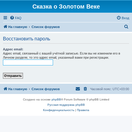
Сказка о Золотом Веке
FAQ
Вход
П
На главную
Список форумов
о
Восстановить пароль
и
с
Адрес email:
Адрес email, связанный с вашей учётной записью. Если вы не изменили его в
к
Личном разделе, то это адрес email, указанный вами при регистрации.
На главную
Список форумов
Часовой пояс:
UTC+03:00
Создано на основе
phpBB
® Forum Software © phpBB Limited
Русская поддержка phpBB
Конфиденциальность
|
Правила